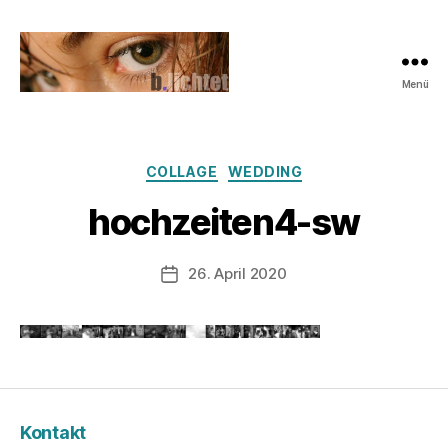
Menü
b.lichtet.de
Photography
Kategorien
COLLAGE
WEDDING
V
o
hochzeiten4-sw
n
z
u
Beitragsautor
26. April 2020
Veröffentlichungsdatum
l
a
u
f
Kontakt