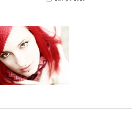
l
a
u
f