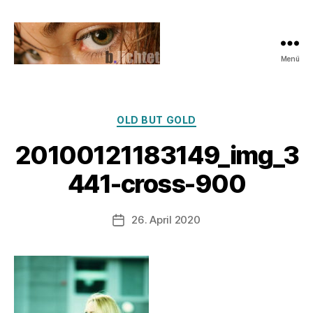
Menü
b.lichtet.de
Photography
Kategorien
OLD BUT GOLD
20100121183149_img_3
V
o
441-cross-900
n
z
u
Beitragsautor
26. April 2020
Veröffentlichungsdatum
l
a
u
f