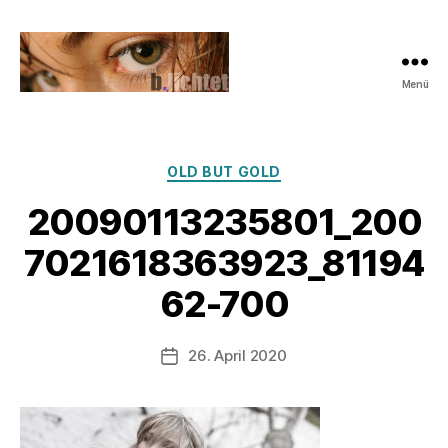
Menü
b.lichtet.de
Photography
Kategorien
OLD BUT GOLD
20090113235801_200
7021618363923_81194
V
o
62-700
n
z
u
Beitragsautor
26. April 2020
Veröffentlichungsdatum
l
a
u
f